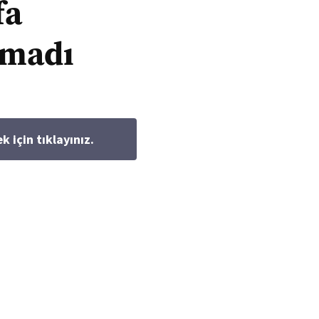
fa
amadı
için tıklayınız.