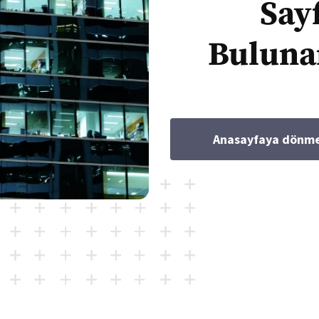
Say
Bulun
Anasayfaya dönmek 