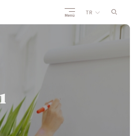
TR
Menü
ı