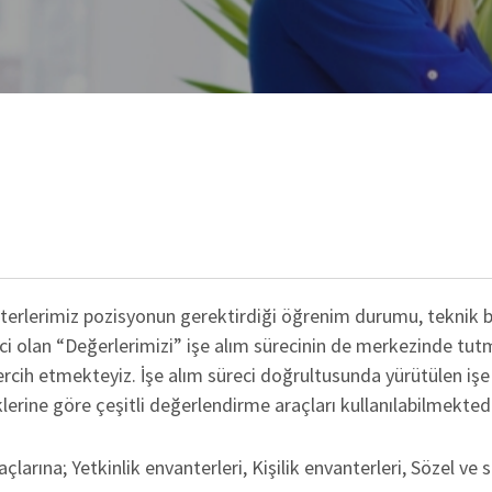
terlerimiz pozisyonun gerektirdiği öğrenim durumu, teknik bilg
ici olan “Değerlerimizi” işe alım sürecinin de merkezinde tut
cih etmekteyiz. İşe alım süreci doğrultusunda yürütülen işe
lerine göre çeşitli değerlendirme araçları kullanılabilmektedi
arına; Yetkinlik envanterleri, Kişilik envanterleri, Sözel ve sa