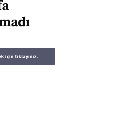
fa
amadı
için tıklayınız.