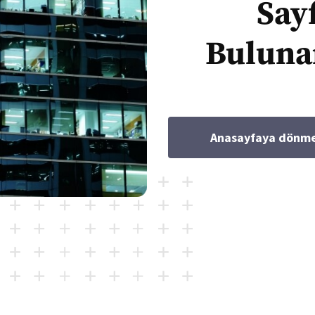
Say
Bulun
Anasayfaya dönmek 