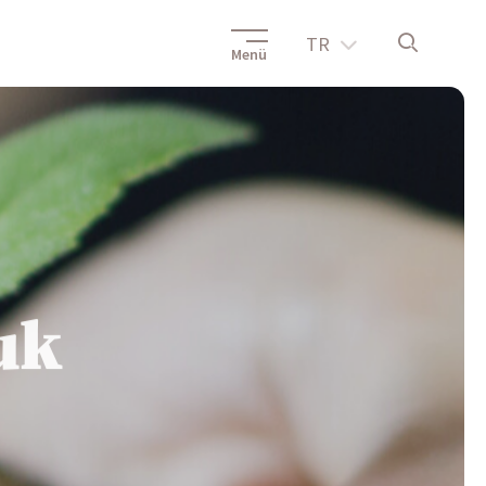
TR
Menü
uk