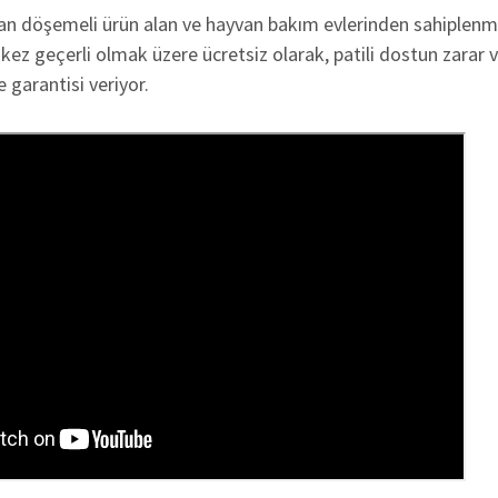
an döşemeli ürün alan ve hayvan bakım evlerinden sahiplenme
1 kez geçerli olmak üzere ücretsiz olarak, patili dostun zarar v
e garantisi veriyor.