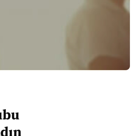
ubu
adın