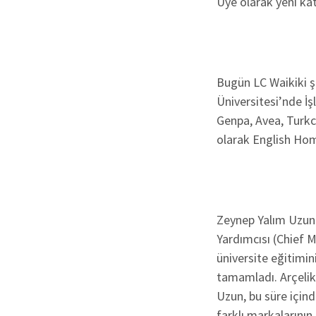
Üye olarak yeni kat
Bugün LC Waikiki ş
Üniversitesi’nde İş
Genpa, Avea, Turkce
olarak English Home
Zeynep Yalım Uzun 
Yardımcısı (Chief M
üniversite eğitimi
tamamladı. Arçelik’
Uzun, bu süre içind
farklı markalarının