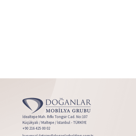
İdealtepe Mah. Rıfkı Tongsir Cad. No:107
Küçükyalı / Maltepe / İstanbul - TÜRKİYE
+90 216 425 00 02
kurumsal.iletisim@doganlarholding.com.tr