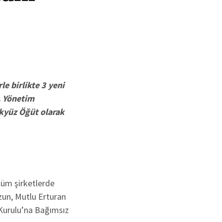
e birlikte 3 yeni
. Yönetim
Akyüz Öğüt olarak
tüm şirketlerde
zun, Mutlu Erturan
Kurulu’na Bağımsız