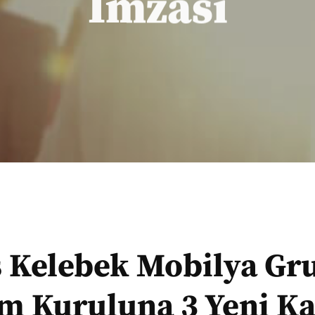
İmzası
 Kelebek Mobilya Gr
m Kuruluna 3 Yeni K