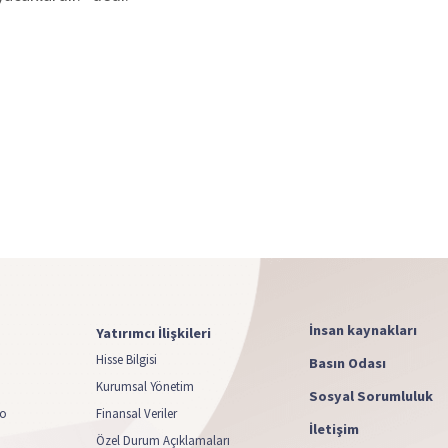
İnsan kaynakları
Yatırımcı İlişkileri
Hisse Bilgisi
Basın Odası
Kurumsal Yönetim
Sosyal Sorumluluk
yo
Finansal Veriler
İletişim
Özel Durum Açıklamaları