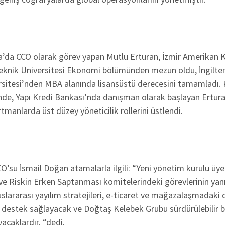
da CCO olarak görev yapan Mutlu Erturan, İzmir Amerikan Kol
eknik Üniversitesi Ekonomi bölümünden mezun oldu, İngilte
itesi’nden MBA alanında lisansüstü derecesini tamamladı. 
nde, Yapı Kredi Bankası’nda danışman olarak başlayan Ertur
tmanlarda üst düzey yöneticilik rollerini üstlendi.
’su İsmail Doğan atamalarla ilgili: “Yeni yönetim kurulu üy
e Riskin Erken Saptanması komitelerindeki görevlerinin yan
lararası yayılım stratejileri, e-ticaret ve mağazalaşmadaki d
 destek sağlayacak ve Doğtaş Kelebek Grubu sürdürülebilir
acaklardır. “dedi.