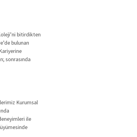
eji’ni bitirdikten
re’de bulunan
Kariyerine
an; sonrasında
elerimiz Kurumsal
ında
eneyimleri ile
 büyümesinde