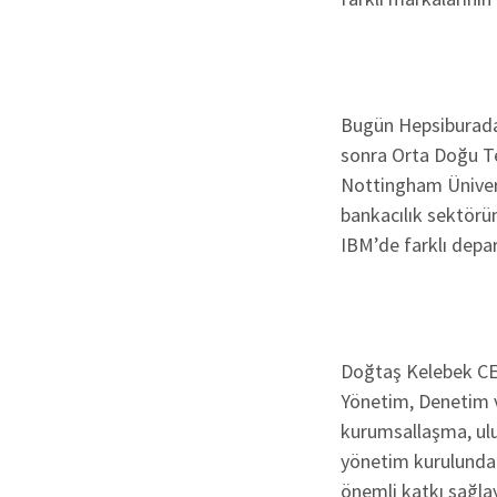
Bugün Hepsiburada’
sonra Orta Doğu T
Nottingham Ünivers
bankacılık sektörü
IBM’de farklı depar
Doğtaş Kelebek CEO
Yönetim, Denetim v
kurumsallaşma, ulus
yönetim kurulunda
önemli katkı sağlay