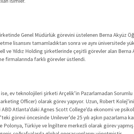
ılan isimler.
irketinde Genel Müdürlük görevini üstelenen Berna Akyüz Öğ
letme lisansını tamamladıktan sonra ve aynı üniversitede yük
ll ve Yıldız Holding şirketlerinde çeşitli görevler alan Berna
 firmalarında farklı görevler üstlendi.
ise, ev teknolojileri şirketi Arçelik’in Pazarlamadan Soruml
arketing Officer) olarak görev yapıyor. Uzun, Robert Kolej’in
ni ABD Atlanta'daki Agnes Scott College'da ekonomi ve psikolo
teki görevi öncesinde Unilever’de 25 yılı aşkın pazarlama ka
e Polonya, Türkiye ve İngiltere merkezli olarak görev yapmış 
 geniş coğrafyalarda global operasyonlarını yönetmiştir.