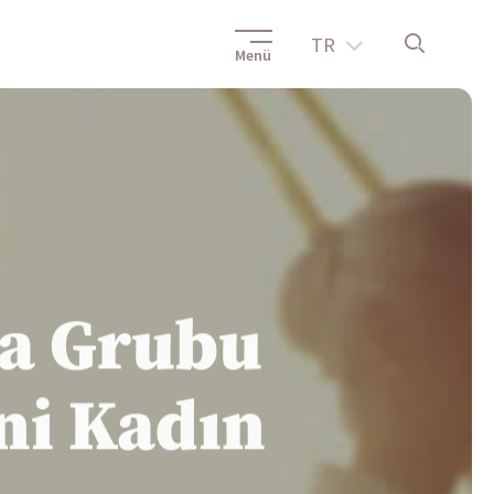
TR
Menü
ya Grubu
ni Kadın