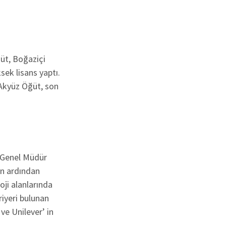
üt, Boğaziçi
sek lisans yaptı.
 Akyüz Öğüt, son
u Genel Müdür
in ardından
ji alanlarında
riyeri bulunan
ve Unilever’ in