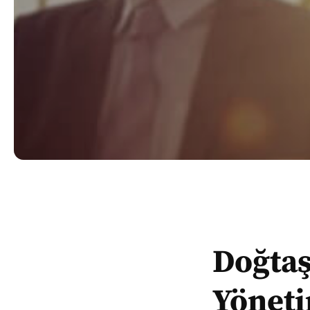
Doğtaş
Yöneti