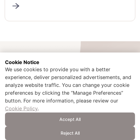
Cookie Notice
We use cookies to provide you with a better
experience, deliver personalized advertisements, and
İdealtepe Mah. Rıfkı Tongsir Cad. No:107 Küçükyalı / Maltepe /
Istanbul – TURQUIE
analyze website traffic. You can change your cookie
+90 216 425 00 02
preferences by clicking the “Manage Preferences”
kurumsal.iletisim@doganlarholding.com.tr
button. For more information, please review our
Cookie Policy
.
Accept All
Note explicative à l’intention des visiteurs
Formulaire de candidature et note explicative relative au traitement des
données personnelles
Reject All
Politique relative aux Cookies
Protection des données personnelles