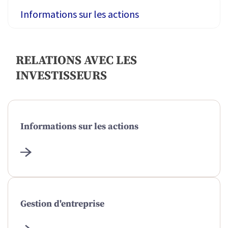
Informations sur les actions
Gestion d'entreprise
RELATIONS AVEC LES
INVESTISSEURS
Données financières et présentations
Divulgations d'exception
Informations sur les actions
Calendrier des investisseurs
Augmentations de capital
Questions fréquemment posées
Gestion d'entreprise
Relations avec les investisseurs